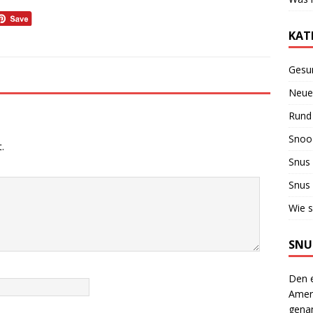
KAT
Gesu
Neue
Rund
Snoo
.
Snus
Snus
Wie s
SNU
Den 
Amer
genan