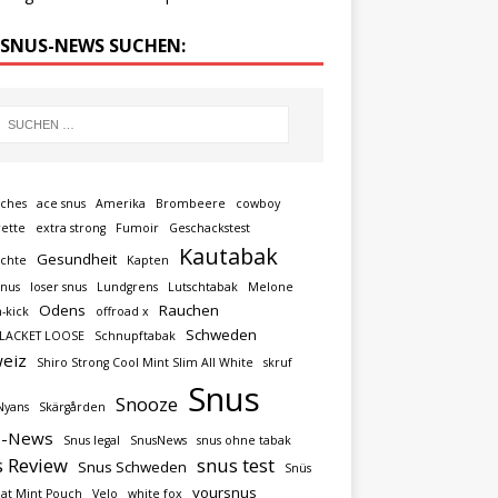
 SNUS-NEWS SUCHEN:
uches
ace snus
Amerika
Brombeere
cowboy
rette
extra strong
Fumoir
Geschackstest
Kautabak
Gesundheit
ichte
Kapten
snus
loser snus
Lundgrens
Lutschtabak
Melone
Odens
Rauchen
n-kick
offroad x
Schweden
LACKET LOOSE
Schnupftabak
eiz
Shiro Strong Cool Mint Slim All White
skruf
Snus
Snooze
Nyans
Skärgården
s-News
Snus legal
SnusNews
snus ohne tabak
 Review
snus test
Snus Schweden
Snüs
yoursnus
at Mint Pouch
Velo
white fox