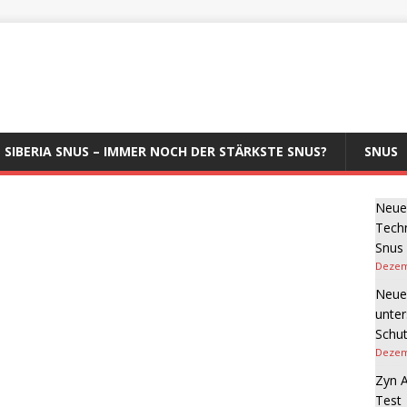
SIBERIA SNUS – IMMER NOCH DER STÄRKSTE SNUS?
SNUS
Neue 
Tech
Snus
Dezem
Neue
unter
Schut
Dezem
Zyn A
Test