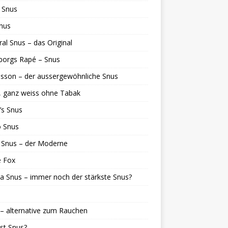
 Snus
nus
al Snus – das Original
borgs Rapé – Snus
sson – der aussergewöhnliche Snus
, ganz weiss ohne Tabak
’s Snus
o Snus
 Snus – der Moderne
e Fox
ia Snus – immer noch der stärkste Snus?
– alternative zum Rauchen
st Snus?