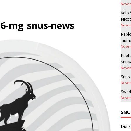
Novem
Velo 
Nikot
-16-mg_snus-news
Novem
Pablo
laut 
Novem
Kapte
Snus
Novem
Snus 
Novem
Swed
Novem
SNU
Die S