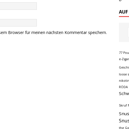
AUF
esem Browser für meinen nächsten Kommentar speichern.
77 Po
e-Ziga
Gesch
loose 
nikoti
RÖDA 
Schw
Skruf 
Snu
Snus
the Go