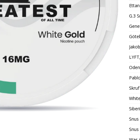
Ettan
G.3 S
Gener
Göte
Jakob
LYFT
Oden
Pabl
Skruf
Whit
Siber
Snus
Snus 
Was i