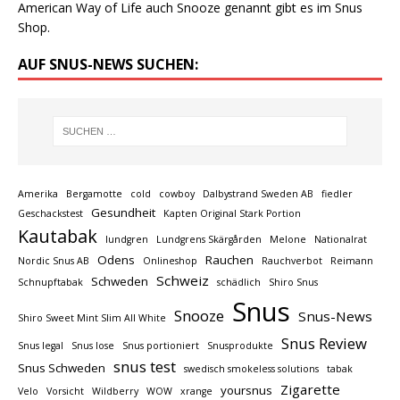
American Way of Life auch Snooze genannt gibt es im Snus
Shop.
AUF SNUS-NEWS SUCHEN:
Amerika
Bergamotte
cold
cowboy
Dalbystrand Sweden AB
fiedler
Gesundheit
Geschackstest
Kapten Original Stark Portion
Kautabak
lundgren
Lundgrens Skärgården
Melone
Nationalrat
Odens
Rauchen
Nordic Snus AB
Onlineshop
Rauchverbot
Reimann
Schweiz
Schweden
Schnupftabak
schädlich
Shiro Snus
Snus
Snooze
Snus-News
Shiro Sweet Mint Slim All White
Snus Review
Snus legal
Snus lose
Snus portioniert
Snusprodukte
snus test
Snus Schweden
swedisch smokeless solutions
tabak
Zigarette
yoursnus
Velo
Vorsicht
Wildberry
WOW
xrange