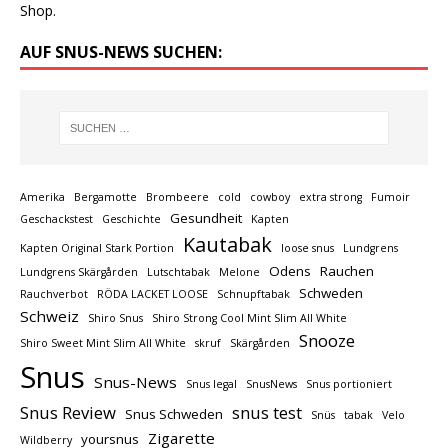
Shop.
AUF SNUS-NEWS SUCHEN:
Amerika
Bergamotte
Brombeere
cold
cowboy
extra strong
Fumoir
Gesundheit
Geschackstest
Geschichte
Kapten
Kautabak
Kapten Original Stark Portion
loose snus
Lundgrens
Odens
Rauchen
Lundgrens Skärgården
Lutschtabak
Melone
Schweden
Rauchverbot
RÖDA LACKET LOOSE
Schnupftabak
Schweiz
Shiro Snus
Shiro Strong Cool Mint Slim All White
Snooze
Shiro Sweet Mint Slim All White
skruf
Skärgården
Snus
Snus-News
Snus legal
SnusNews
Snus portioniert
Snus Review
snus test
Snus Schweden
Snüs
tabak
Velo
Zigarette
yoursnus
Wildberry