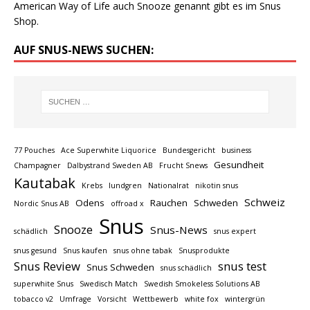
American Way of Life auch Snooze genannt gibt es im Snus
Shop.
AUF SNUS-NEWS SUCHEN:
77 Pouches
Ace Superwhite Liquorice
Bundesgericht
business
Gesundheit
Champagner
Dalbystrand Sweden AB
Frucht Snews
Kautabak
Krebs
lundgren
Nationalrat
nikotin snus
Schweiz
Odens
Rauchen
Schweden
Nordic Snus AB
offroad x
Snus
Snooze
Snus-News
schädlich
snus expert
snus gesund
Snus kaufen
snus ohne tabak
Snusprodukte
Snus Review
snus test
Snus Schweden
snus schädlich
superwhite Snus
Swedisch Match
Swedish Smokeless Solutions AB
tobacco v2
Umfrage
Vorsicht
Wettbewerb
white fox
wintergrün