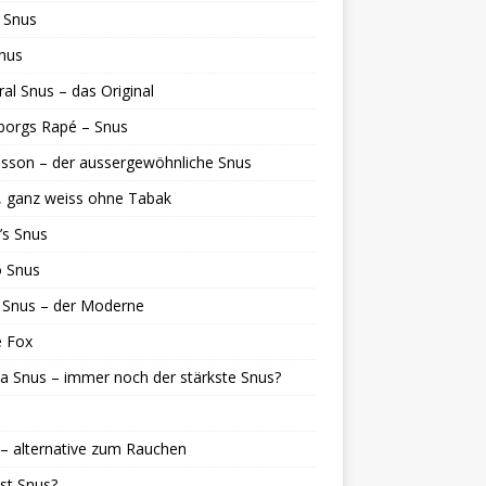
 Snus
nus
al Snus – das Original
borgs Rapé – Snus
sson – der aussergewöhnliche Snus
, ganz weiss ohne Tabak
’s Snus
o Snus
 Snus – der Moderne
e Fox
ia Snus – immer noch der stärkste Snus?
– alternative zum Rauchen
st Snus?