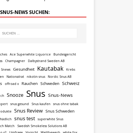
 SNUS-NEWS SUCHEN:
uches
Ace Superwhite Liquorice
Bundesgericht
ss
Champagner
Dalbystrand Sweden AB
Kautabak
Gesundheit
 Snews
Krebs
ren
Nationalrat
nikotin snus
Nordic Snus AB
Schweiz
s
Rauchen
Schweden
offroad x
Snus
Snooze
Snus-News
ich
xpert
snus gesund
Snus kaufen
snus ohne tabak
Snus Review
Snus Schweden
rodukte
snus test
chädlich
superwhite Snus
sch Match
Swedish Smokeless Solutions AB
o v2
Umfrage
Vorsicht
Wettbewerb
white fox