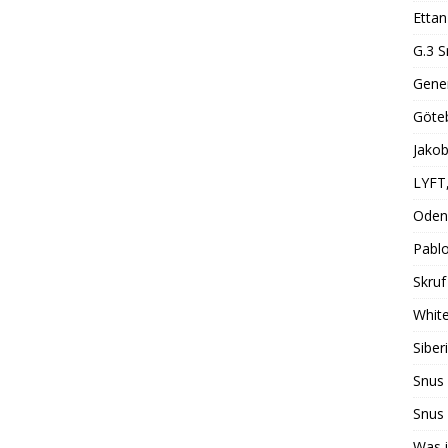
Ettan
G.3 S
Gener
Göte
Jakob
LYFT
Oden
Pabl
Skruf
Whit
Siber
Snus
Snus 
Was i