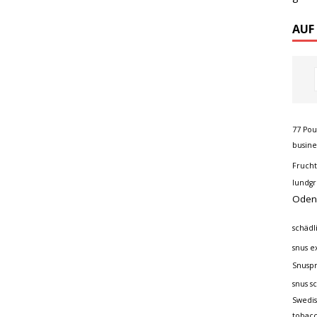
AUF
77 Po
busine
Frucht
lundg
Oden
schädl
snus e
Snusp
snus s
Swedi
tobacc