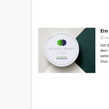
Ein
Ma
Seit 
dem S
weite
Snus 