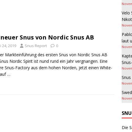
Novem
Velo 
Nikot
Novem
Pablo
 neuer Snus von Nordic Snus AB
laut 
i 24, 2019
Snus Report
0
Novem
der Markteinführung des ersten Snus von Nordic Snus AB
Kapte
nus Nordic Spirit ist nund rund ein Jahr vergnangen. Eine
Snus
re Snus-Factory aus dem hohen Norden, jetzt einen White-
Novem
auf …
Snus 
Novem
Swed
Novem
SNU
Die S