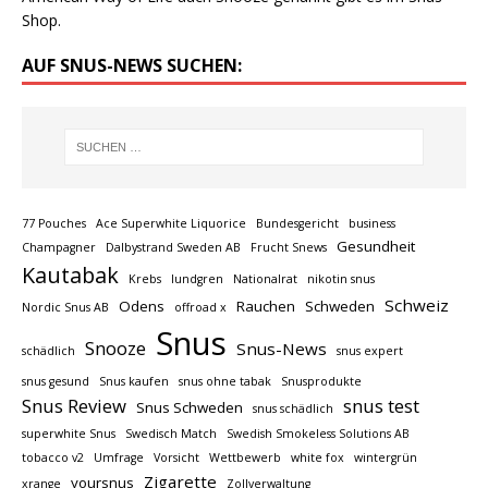
Shop.
AUF SNUS-NEWS SUCHEN:
77 Pouches
Ace Superwhite Liquorice
Bundesgericht
business
Gesundheit
Champagner
Dalbystrand Sweden AB
Frucht Snews
Kautabak
Krebs
lundgren
Nationalrat
nikotin snus
Schweiz
Odens
Rauchen
Schweden
Nordic Snus AB
offroad x
Snus
Snooze
Snus-News
schädlich
snus expert
snus gesund
Snus kaufen
snus ohne tabak
Snusprodukte
Snus Review
snus test
Snus Schweden
snus schädlich
superwhite Snus
Swedisch Match
Swedish Smokeless Solutions AB
tobacco v2
Umfrage
Vorsicht
Wettbewerb
white fox
wintergrün
Zigarette
yoursnus
xrange
Zollverwaltung