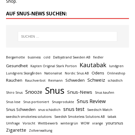
Shop.
AUF SNUS-NEWS SUCHEN:
Bergamotte
business
cold
Dalbystrand Sweden AB
fiedler
Kautabak
Gesundheit
Kapten Original Stark Portion
lundgren
Odens
Lundgrens Skärgården
Nationalrat
Nordic Snus AB
Onlineshop
Schweiz
Rauchen
Schweden
Rauchverbot
Reimann
schädlich
Snus
Snooze
Snus-News
Shiro Snus
Snus kaufen
Snus Review
Snus lose
Snus portioniert
Snusprodukte
snus test
Snus Schweden
snus schädlich
Swedisch Match
swedisch smokeless solutions
Swedish Smokeless Solutions AB
tabak
yoursnus
Umfrage
Vorsicht
Wettbewerb
wintergrün
WOW
xrange
Zigarette
Zollverwaltung