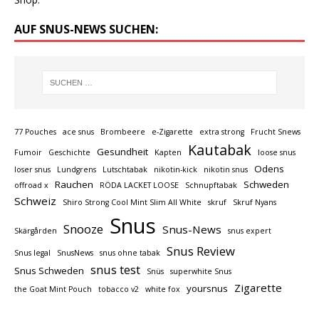
AUF SNUS-NEWS SUCHEN:
77 Pouches
ace snus
Brombeere
e-Zigarette
extra strong
Frucht Snews
Kautabak
Gesundheit
Fumoir
Geschichte
Kapten
loose snus
Odens
loser snus
Lundgrens
Lutschtabak
nikotin-kick
nikotin snus
Rauchen
Schweden
offroad x
RÖDA LACKET LOOSE
Schnupftabak
Schweiz
Shiro Strong Cool Mint Slim All White
skruf
Skruf Nyans
Snus
Snooze
Snus-News
Skärgården
snus expert
Snus Review
Snus legal
SnusNews
snus ohne tabak
snus test
Snus Schweden
Snüs
superwhite Snus
Zigarette
yoursnus
the Goat Mint Pouch
tobacco v2
white fox